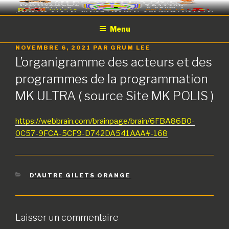
Aller
Sécurité
Une Pour Tous Et Tous Pour Tous !
au
Citoyenne /
Menu
contenu
principal
Gilets OrangeS
PUBLIÉ
NOVEMBRE 6, 2021
PAR
GRUM LEE
LE
L’organigramme des acteurs et des
programmes de la programmation
MK ULTRA ( source Site MK POLIS )
https://webbrain.com/brainpage/brain/6FBA86B0-
0C57-9FCA-5CF9-D742DA541AAA#-168
CATÉGORIES
D'AUTRE GILETS ORANGE
Laisser un commentaire